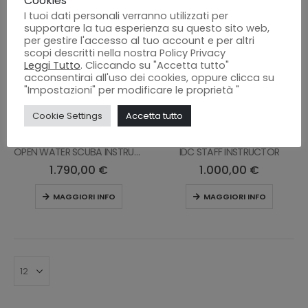
Cookies
I tuoi dati personali verranno utilizzati per
supportare la tua esperienza su questo sito web,
per gestire l'accesso al tuo account e per altri
scopi descritti nella nostra Policy Privacy
Leggi Tutto
. Cliccando su "Accetta tutto"
acconsentirai all'uso dei cookies, oppure clicca su
"Impostazioni" per modificare le proprietà "
Cookie Settings
Accetta tutto
CORSI PADI PRO
,
CORSI PROFESSIONALI
CORSI PADI PRO
,
CORSI PROFESSIONALI
OPEN WATER SCUBA INSTRUCTOR
IDC STAFF INSTRUCTOR
1.790,00
€
1.000,00
€
MAGGIORI INFO
MAGGIORI INFO