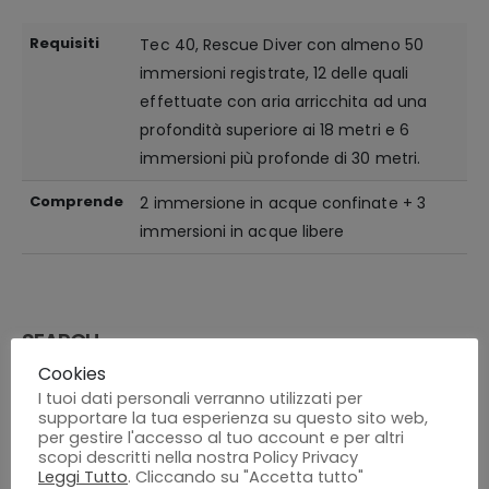
Requisiti
Tec 40, Rescue Diver con almeno 50
immersioni registrate, 12 delle quali
effettuate con aria arricchita ad una
profondità superiore ai 18 metri e 6
immersioni più profonde di 30 metri.
Comprende
2 immersione in acque confinate + 3
immersioni in acque libere
SEARCH
Cookies
Cerca
I tuoi dati personali verranno utilizzati per
supportare la tua esperienza su questo sito web,
per gestire l'accesso al tuo account e per altri
scopi descritti nella nostra Policy Privacy
Leggi Tutto
. Cliccando su "Accetta tutto"