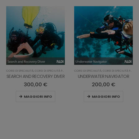
SPECIALITÀ
,
CORSI DI SPECILITÀ PRO
,
CORSI PROFESSIONALI
CORSI DI SPECIALITÀ
,
CORSI RICREATIVI
,
CORSI DI SPECILITÀ PRO
,
CORSI PROFESSIO
CORSI DI SP
H AND RECOVERY DIVER
UNDERWATER NAVIGATOR
300,00
€
200,00
€
MAGGIORI INFO
MAGGIORI INFO