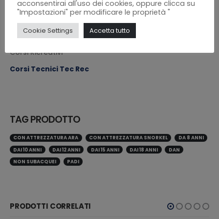
acconsentirai all'uso dei cookies, oppure clicca su
CATEGORIE PRODOTTO
"Impostazioni" per modificare le proprietà "
Cookie Settings
Accetta tutto
Corsi Professionali
Corsi Ricreativi
Corsi Tecnici Tec Rec
TAG PRODOTTO
CON ATTREZZATURA ARA
CON ATTREZZATURA SNORKEL
DA 8 ANNI
DAI 10 ANNI
DAI 12 ANNI
DAI 15 ANNI
DAI 18 ANNI
DAN
NON SUBACQUEI
PADI
PRODOTTI CORRELATI