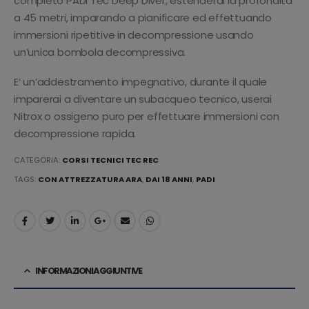
completo PADI Tec Deep Diver, estenderai la profondità
a 45 metri, imparando a pianificare ed effettuando
immersioni ripetitive in decompressione usando
un’unica bombola decompressiva.
E’ un’addestramento impegnativo, durante il quale
imparerai a diventare un subacqueo tecnico, userai
Nitrox o ossigeno puro per effettuare immersioni con
decompressione rapida.
CATEGORIA:
CORSI TECNICI TEC REC
TAGS:
CON ATTREZZATURA ARA
,
DAI 18 ANNI
,
PADI
INFORMAZIONI AGGIUNTIVE