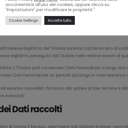
acconsentirai all'uso dei cookies, oppure clicca su
 dalle finalità per le quali sono stati raccolti.
"Impostazioni" per modificare le proprietà "
Cookie Settings
Accetta tutto
’esecuzione di un contratto tra il Titolare e l’Utente saranno trat
li all’interesse legittimo del Titolare saranno trattenuti sino al s
teresse legittimo perseguito dal Titolare nelle relative sezioni di
ente, il Titolare può conservare i Dati Personali più a lungo s
ervare i Dati Personali per un periodo più lungo in ottemperanza a
i saranno cancellati. Pertanto, allo spirare di tale termine il diri
re esercitati.
ei Dati raccolti
lare di fornire il Servizio, adempiere agli obblighi di legge, rispond