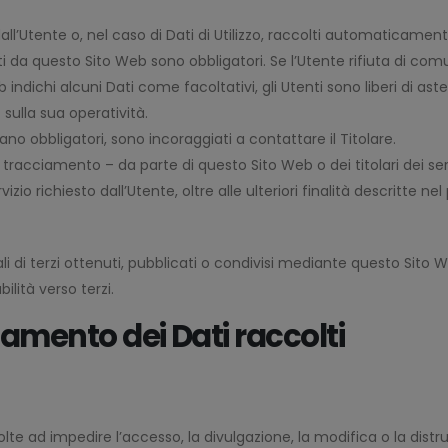
all’Utente o, nel caso di Dati di Utilizzo, raccolti automaticamen
ti da questo Sito Web sono obbligatori. Se l’Utente rifiuta di com
eb indichi alcuni Dati come facoltativi, gli Utenti sono liberi di a
 sulla sua operatività.
ano obbligatori, sono incoraggiati a contattare il Titolare.
di tracciamento – da parte di questo Sito Web o dei titolari dei ser
rvizio richiesto dall’Utente, oltre alle ulteriori finalità descritte
li di terzi ottenuti, pubblicati o condivisi mediante questo Sito W
ilità verso terzi.
tamento dei Dati raccolti
olte ad impedire l’accesso, la divulgazione, la modifica o la distr