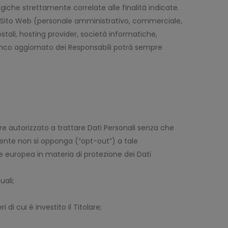
iche strettamente correlate alle finalità indicate.
esto Sito Web (personale amministrativo, commerciale,
ostali, hosting provider, società informatiche,
enco aggiornato dei Responsabili potrà sempre
ere autorizzato a trattare Dati Personali senza che
Utente non si opponga (“opt-out”) a tale
ne europea in materia di protezione dei Dati
uali;
di cui è investito il Titolare;