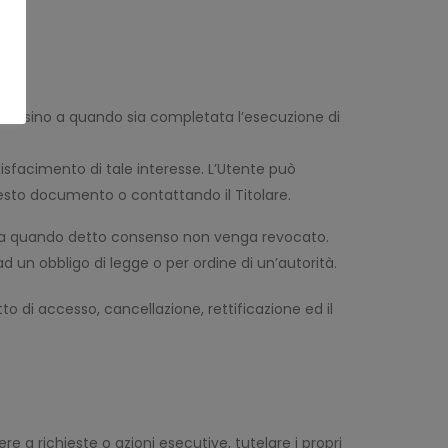
tenuti sino a quando sia completata l’esecuzione di
oddisfacimento di tale interesse. L’Utente può
 questo documento o contattando il Titolare.
ino a quando detto consenso non venga revocato.
d un obbligo di legge o per ordine di un’autorità.
tto di accesso, cancellazione, rettificazione ed il
ere a richieste o azioni esecutive, tutelare i propri