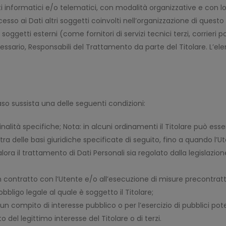
informatici e/o telematici, con modalità organizzative e con log
accesso ai Dati altri soggetti coinvolti nell’organizzazione di qu
oggetti esterni (come fornitori di servizi tecnici terzi, corrieri p
sario, Responsabili del Trattamento da parte del Titolare. L’el
 caso sussista una delle seguenti condizioni:
inalità specifiche; Nota: in alcuni ordinamenti il Titolare può ess
tra delle basi giuridiche specificate di seguito, fino a quando l’
ora il trattamento di Dati Personali sia regolato dalla legislazio
n contratto con l’Utente e/o all’esecuzione di misure precontratt
bligo legale al quale è soggetto il Titolare;
 compito di interesse pubblico o per l’esercizio di pubblici poteri 
del legittimo interesse del Titolare o di terzi.