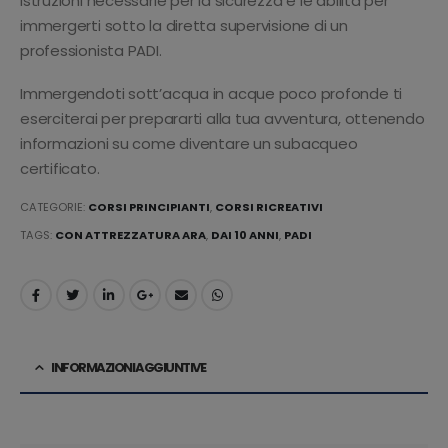
istruzioni necessarie per la sicurezza e le abilità per
immergerti sotto la diretta supervisione di un
professionista PADI.
Immergendoti sott’acqua in acque poco profonde ti
eserciterai per prepararti alla tua avventura, ottenendo
informazioni su come diventare un subacqueo
certificato.
CATEGORIE:
CORSI PRINCIPIANTI
,
CORSI RICREATIVI
TAGS:
CON ATTREZZATURA ARA
,
DAI 10 ANNI
,
PADI
INFORMAZIONI AGGIUNTIVE