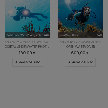
CORSI PROFESSIONALI
CORSI PRINCIPIANTI
,
CORSI RICREATIVI
,
CORSI RICREATIVI
CORSI DI SPECIALITÀ
,
CORSI DI SPECILITÀ PRO
,
CO
OPEN WATER DIVER
EQUIPMENT SPECIALIST
600,00
€
500,00
€
MAGGIORI INFO
MAGGIORI INFO