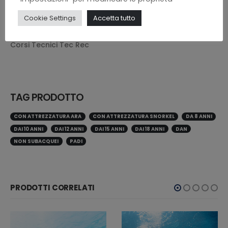
Corsi di specialità
Cookie Settings
Accetta tutto
Corsi principianti
Corsi Tecnici Tec Rec
TAG PRODOTTO
CON ATTREZZATURA ARA
CON ATTREZZATURA SNORKEL
DA 8 ANNI
DAI 10 ANNI
DAI 12 ANNI
DAI 15 ANNI
DAI 18 ANNI
DAN
NON SUBACQUEI
PADI
PRODOTTI CORRELATI