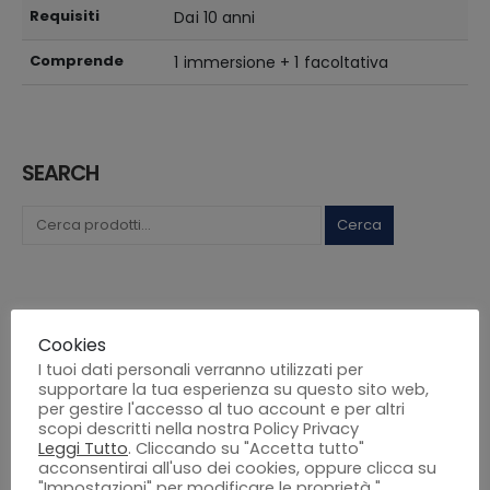
Requisiti
Dai 10 anni
Comprende
1 immersione + 1 facoltativa
SEARCH
Cerca
CATEGORIE PRODOTTO
Cookies
I tuoi dati personali verranno utilizzati per
supportare la tua esperienza su questo sito web,
Corsi Professionali
per gestire l'accesso al tuo account e per altri
scopi descritti nella nostra Policy Privacy
Corsi Ricreativi
Leggi Tutto
. Cliccando su "Accetta tutto"
acconsentirai all'uso dei cookies, oppure clicca su
Corsi avanzati
"Impostazioni" per modificare le proprietà "