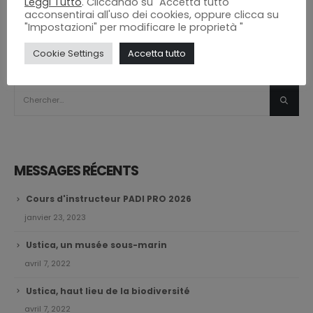
Leggi Tutto
. Cliccando su "Accetta tutto"
acconsentirai all'uso dei cookies, oppure clicca su
"Impostazioni" per modificare le proprietà "
Cookie Settings
Accetta tutto
RECHERCHE
MESSAGES RÉCENTS
Cours d'instructeur PADI PRO 2026
janvier 23, 2023
Ustica, un musée sous-marin
avril 7, 2022
Ustica, haut lieu de la biodiversité
avril 7, 2022