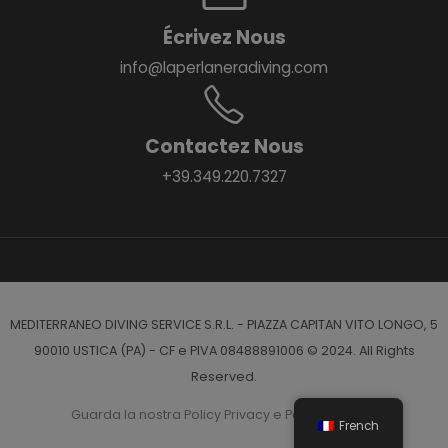
Écrivez Nous
info@laperlaneradiving.com
Contactez Nous
+39.349.220.7327
MEDITERRANEO DIVING SERVICE S.R.L. - PIAZZA CAPITAN VITO LONGO, 5
90010 USTICA (PA) - CF e PIVA 08488891006 © 2024. All Rights
Reserved.
Guarda la nostra Policy Privacy e Policy Cookies
French