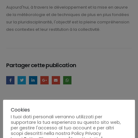
Aujourd'hui, à travers le développement et la mise en œuvre
de la météorologie et de techniques de plus en plus fondées
sur la pluridisciplinarité, l'objectif est la pleine compréhension
des contextes et leur restitution à la collectivité.
Partager cette publication
Auteur
Cookies
La Perla Nera Diving
I tuoi dati personali verranno utilizzati per
supportare la tua esperienza su questo sito web,
per gestire l'accesso al tuo account e per altri
scopi descritti nella nostra Policy Privacy